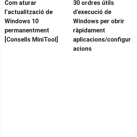
Com aturar
30 ordres útils
SEGURETAT
l’actualització de
d'execució de
Windows 10
Windows per obrir
permanentment
ràpidament
[Consells MiniTool]
aplicacions/configur
acions