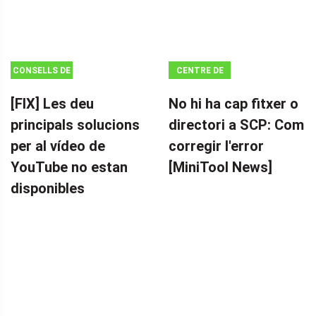
CONSELLS DE
CENTRE DE
MOVIE MAKER
NOTÍCIES
[FIX] Les deu
No hi ha cap fitxer o
MINITOOL
principals solucions
directori a SCP: Com
per al vídeo de
corregir l'error
YouTube no estan
[MiniTool News]
disponibles