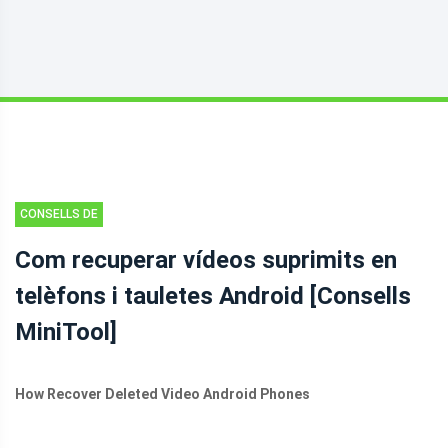
CONSELLS DE
RECUPERACIÓ
Com recuperar vídeos suprimits en
DE FITXERS
telèfons i tauletes Android [Consells
D'ANDROID
MiniTool]
How Recover Deleted Video Android Phones