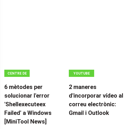
CENTRE DE
YOUTUBE
NOTÍCIES
6 mètodes per
2 maneres
MINITOOL
solucionar l'error
d'incorporar vídeo al
'Shellexecuteex
correu electrònic:
Failed' a Windows
Gmail i Outlook
[MiniTool News]