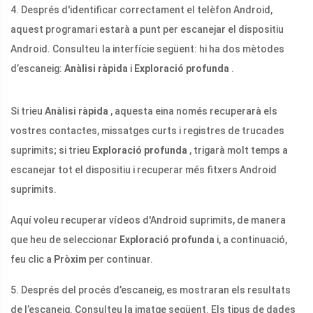
4. Després d'identificar correctament el telèfon Android,
aquest programari estarà a punt per escanejar el dispositiu
Android. Consulteu la interfície següent: hi ha dos mètodes
d’escaneig:
Anàlisi ràpida
i
Exploració profunda
.
Si trieu
Anàlisi ràpida
, aquesta eina només recuperarà els
vostres contactes, missatges curts i registres de trucades
suprimits; si trieu
Exploració profunda
, trigarà molt temps a
escanejar tot el dispositiu i recuperar més fitxers Android
suprimits.
Aquí voleu recuperar vídeos d'Android suprimits, de manera
que heu de seleccionar
Exploració profunda
i, a continuació,
feu clic a
Pròxim
per continuar.
5. Després del procés d’escaneig, es mostraran els resultats
de l’escaneig. Consulteu la imatge següent. Els tipus de dades