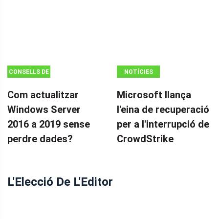
CONSELLS DE
NOTÍCIES
CÒPIA DE
Com actualitzar
Microsoft llança
SEGURETAT
Windows Server
l'eina de recuperació
2016 a 2019 sense
per a l'interrupció de
perdre dades?
CrowdStrike
L'Elecció De L'Editor