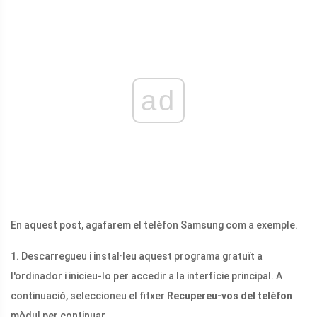
ad
En aquest post, agafarem el telèfon Samsung com a exemple.
1. Descarregueu i instal·leu aquest programa gratuït a
l'ordinador i inicieu-lo per accedir a la interfície principal. A
continuació, seleccioneu el fitxer
Recupereu-vos del telèfon
mòdul per continuar.