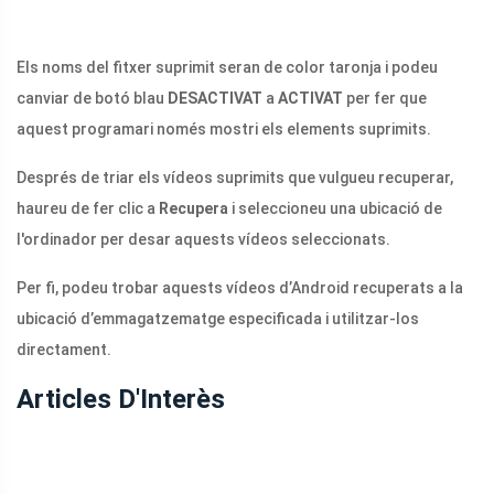
Els noms del fitxer suprimit seran de color taronja i podeu
canviar de botó blau
DESACTIVAT
a
ACTIVAT
per fer que
aquest programari només mostri els elements suprimits.
Després de triar els vídeos suprimits que vulgueu recuperar,
haureu de fer clic a
Recupera
i seleccioneu una ubicació de
l'ordinador per desar aquests vídeos seleccionats.
Per fi, podeu trobar aquests vídeos d’Android recuperats a la
ubicació d’emmagatzematge especificada i utilitzar-los
directament.
Articles D'Interès