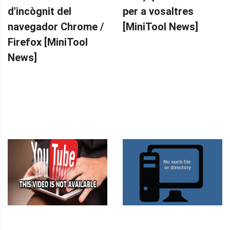
d'incògnit del
per a vosaltres
navegador Chrome /
[MiniTool News]
Firefox [MiniTool
News]